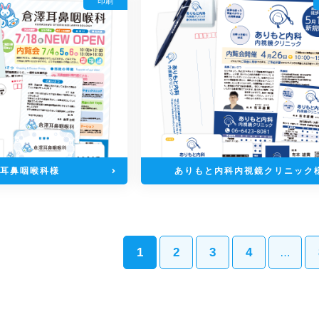
印刷
耳鼻咽喉科様
ありもと内科内視鏡クリニック
1
2
3
4
…