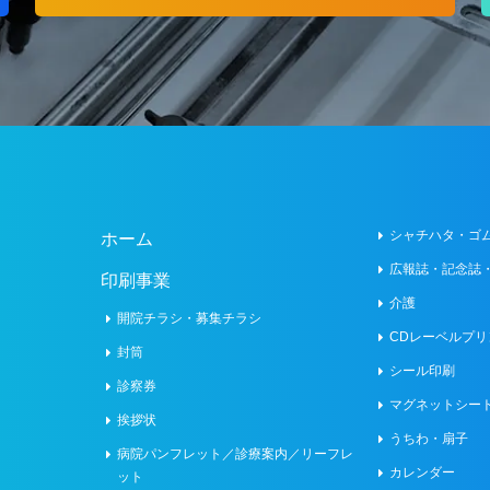
シャチハタ・ゴ
ホーム
広報誌・記念誌
印刷事業
介護
開院チラシ・募集チラシ
CDレーベルプリ
封筒
シール印刷
診察券
マグネットシー
挨拶状
うちわ・扇子
病院パンフレット／診療案内／リーフレ
カレンダー
ット