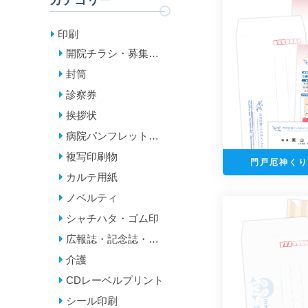
カテゴリー
印刷
開院チラシ・募集チ
ラシ
封筒
診察券
挨拶状
病院パンフレット・
診療案内・リーフレ
複写印刷物
門戸厄神くり
ット
カルテ用紙
ノベルティ
シャチハタ・ゴム印
広報誌・記念誌・年
報
介護
CDレーベルプリント
シール印刷