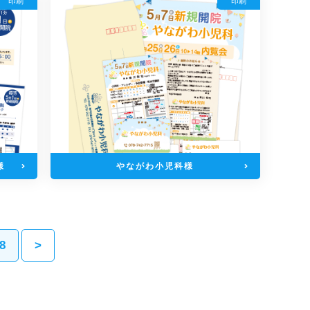
印刷
印刷
様
やながわ小児科様
8
>