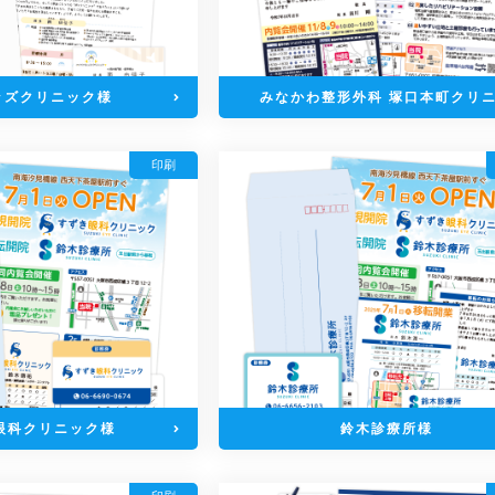
ッズクリニック様
みなかわ整形外科 塚口本町クリ
ク様
印刷
眼科クリニック様
鈴木診療所様