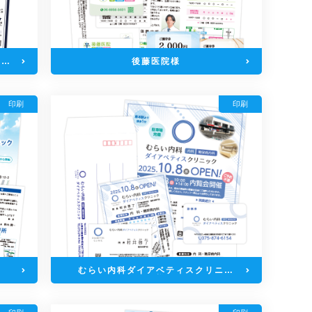
ニッ
後藤医院様
印刷
印刷
むらい内科ダイアベティスクリニッ
ク様