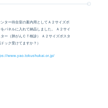
センター待合室の案内用としてＡ２サイズポ
ーをパネルに入れて納品しました。 Ａ２サイ
スター（肺がんＣＴ検診） Ａ２サイズポスタ
脳ドック受けてますか？）
ps://www.yao.tokushukai.or.jp/