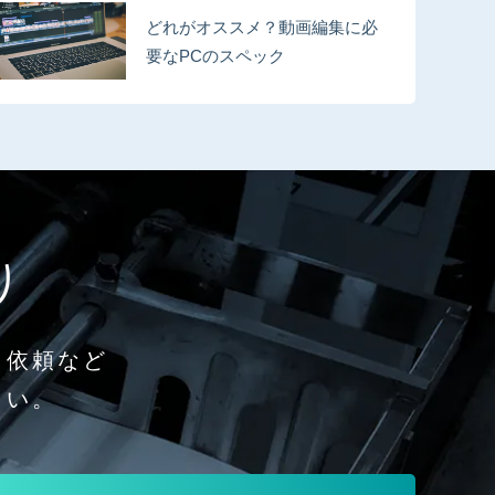
どれがオススメ？動画編集に必
要なPCのスペック
り
り依頼など
さい。