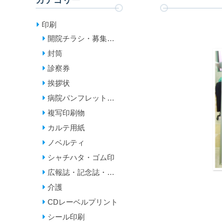
カテゴリー
印刷
開院チラシ・募集チ
ラシ
封筒
診察券
挨拶状
病院パンフレット・
診療案内・リーフレ
複写印刷物
ット
カルテ用紙
ノベルティ
シャチハタ・ゴム印
広報誌・記念誌・年
報
介護
CDレーベルプリント
シール印刷