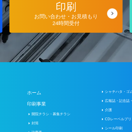
印刷
お問い合わせ・お見積もり
24時間受付
シャチハタ・ゴ
ホーム
広報誌・記念誌
印刷事業
介護
開院チラシ・募集チラシ
CDレーベルプリ
封筒
シール印刷