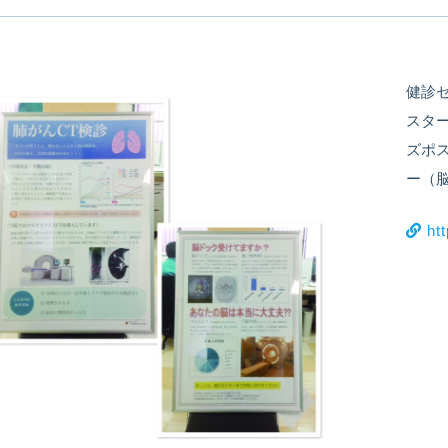
健診
スタ
ズポ
ー（
htt