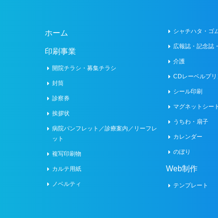
シャチハタ・ゴ
ホーム
広報誌・記念誌
印刷事業
介護
開院チラシ・募集チラシ
CDレーベルプリ
封筒
シール印刷
診察券
マグネットシー
挨拶状
うちわ・扇子
病院パンフレット／診療案内／リーフレ
カレンダー
ット
のぼり
複写印刷物
Web制作
カルテ用紙
ノベルティ
テンプレート